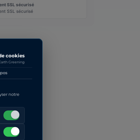
ent SSL sécurisé
nt SSL sécurisé
de cookies
Earth Greening
opos
yser notre