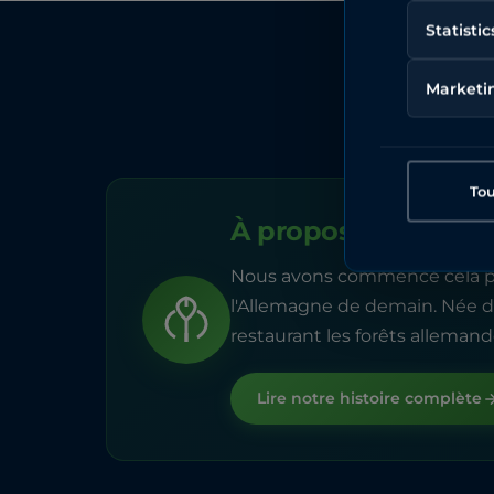
Statistic
Marketi
Tou
À propos d'Earth G
Nous avons commencé cela po
l'Allemagne de demain. Née d'
restaurant les forêts allemande
Lire notre histoire complète