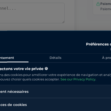
Paiem
Paieme
Préférences 
ntement
Détails
À pr
c Stripe
ctons votre vie privée 🍪
ns des cookies pour améliorer votre expérience de navigation et anal
urisé par Stripe
 pouvez choisir quels cookies accepter.
See our Privacy Policy
.
ent nécessaires
ces de cookies