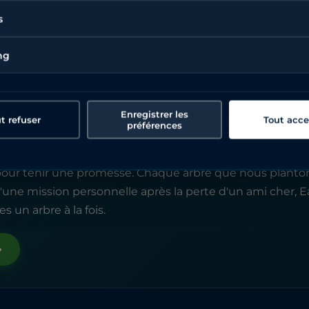
s
ng
Enregistrer les
t refuser
Tout acce
préférences
reening
ur tenir une promesse. Chaque arbre que nous planton
une mission personnelle après la perte d'un ami cher, 
s un arbre à la fois.