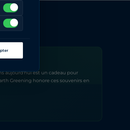
pter
s aujourd'hui est un cadeau pour
Earth Greening honore ces souvenirs en