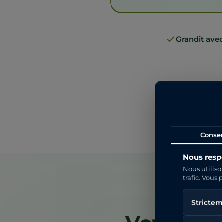
Grandit ave
Conse
Nous respe
Nous utiliso
trafic. Vous
Strictem