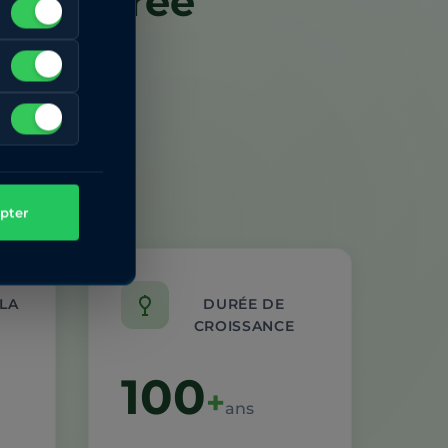
prise crée
urable
pter
LA
DURÉE DE
CROISSANCE
100
+
ans