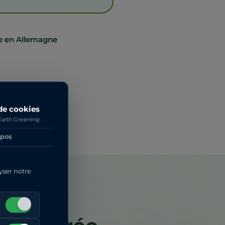
le en Allemagne
de cookies
Earth Greening
opos
yser notre