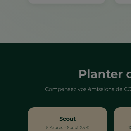
Planter 
Compensez vos émissions de CO₂ 
Scout
5 Arbres - Scout 25 €
1