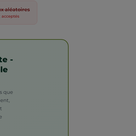
x aléatoires
 acceptés
te -
le
rs que
ent,
t
te