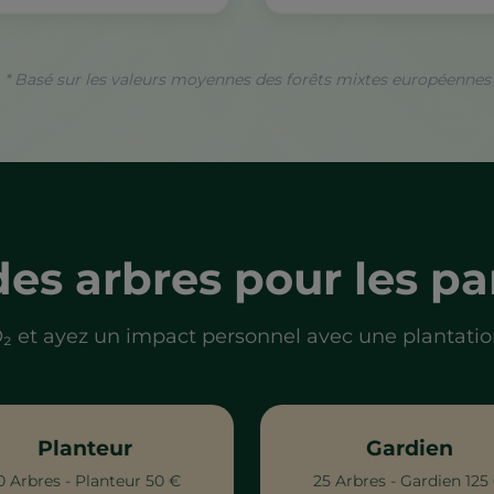
* Basé sur les valeurs moyennes des forêts mixtes européennes
des arbres pour les par
et ayez un impact personnel avec une plantation
Planteur
Gardien
0 Arbres - Planteur 50 €
25 Arbres - Gardien 125