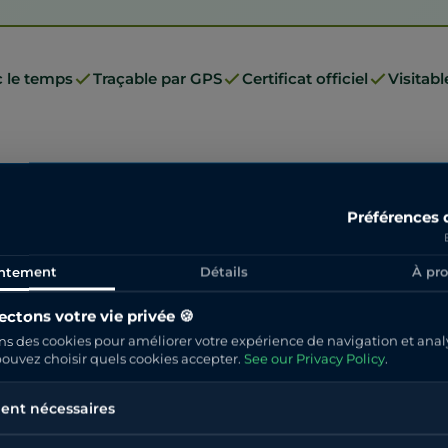
c le temps
Traçable par GPS
Certificat officiel
Visitab
Préférences 
ntement
Détails
À pr
ctons votre vie privée 🍪
ns des cookies pour améliorer votre expérience de navigation et anal
 pouvez choisir quels cookies accepter.
See our Privacy Policy
.
VOTRE IMPACT SURPRISE
ent nécessaires