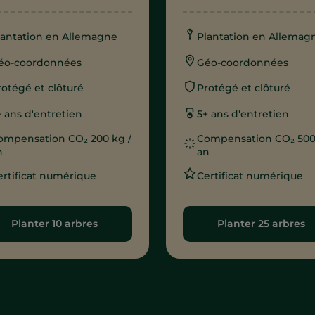
lantation en Allemagne
Plantation en Allemag
éo-coordonnées
Géo-coordonnées
rotégé et clôturé
Protégé et clôturé
+ ans d'entretien
5+ ans d'entretien
ompensation CO₂ 200 kg /
Compensation CO₂ 500
n
an
ertificat numérique
Certificat numérique
Planter 10 arbres
Planter 25 arbres