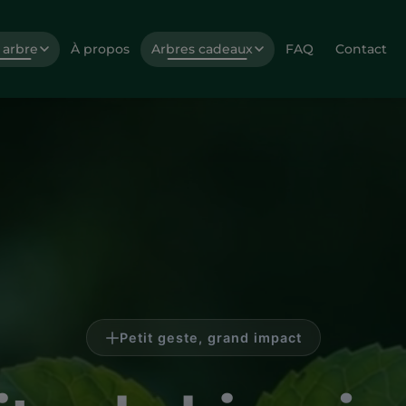
 arbre
À propos
Arbres cadeaux
FAQ
Contact
Petit geste, grand impact