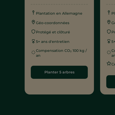
Plantation en Allemagne
P
Géo-coordonnées
G
Protégé et clôturé
P
5+ ans d'entretien
5
Compensation CO₂ 100 kg /
C
an
a
C
Planter 5 arbres