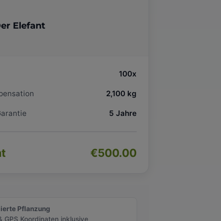
er Elefant
100x
ensation
2,100 kg
Garantie
5 Jahre
t
€500.00
zierte Pflanzung
& GPS Koordinaten inklusive