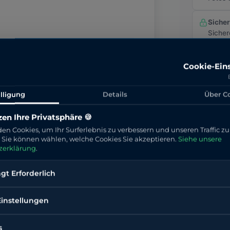
Siche
Sicher
Cookie-Ein
 Bezahlen
lligung
Details
Über C
lung über Stripe
en Ihre Privatsphäre 🍪
en Cookies, um Ihr Surferlebnis zu verbessern und unseren Traffic zu
. Sie können wählen, welche Cookies Sie akzeptieren.
Siehe unsere
zerklärung
.
t Erforderlich
Einstellungen
s