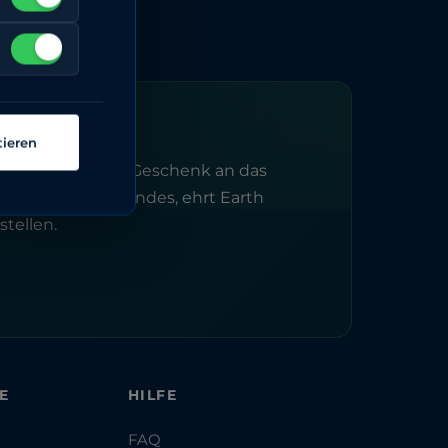
tieren
flanzen, ist ein Geschenk an das
ines lieben Freundes, ehrt Earth
tellen.
E
HILFE
FAQ