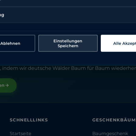
ng
g
Einstellungen
e Ablehnen
Alle Akzep
Speichern
ein Versprechen zu halten. Jeder Baum, den wir heute p
ren aus einer persönlichen Mission nach dem Verlust e
, indem wir deutsche Wälder Baum für Baum wiederhers
en
SCHNELLLINKS
GESCHENKBÄUM
Startseite
Baumgeschenk