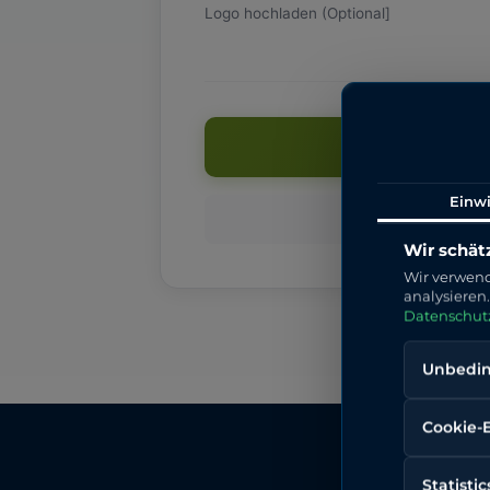
Logo hochladen (Optional]
Mit Stripe
Einwi
Sichere Zah
Wir schätz
Wir verwend
analysieren
Datenschut
Unbeding
Cookie-
Statistic