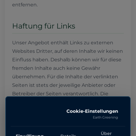
entfernen.
Haftung für Links
Unser Angebot enthält Links zu externen
Websites Dritter, auf deren Inhalte wir keinen
Einfluss haben. Deshalb können wir für diese
fremden Inhalte auch keine Gewähr
übernehmen. Für die Inhalte der verlinkten
Seiten ist stets der jeweilige Anbieter oder
Betreiber der Seiten verantwortlich. Die
verlinkten Seiten wurden zum Zeitpunkt der
Verlinkung auf mögliche Rechtsverstöße
Cookie-Einstellungen
Earth Greening
überprüft. Rechtswidrige Inhalte waren zum
Zeitpunkt der Verlinkung nicht erkennbar.
Über