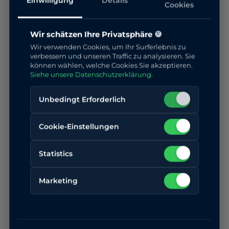
Eine permanente inhaltliche Kontrolle der
Einwilligung
Details
Cookies
verlinkten Seiten ist jedoch ohne konkrete
Anhaltspunkte einer Rechtsverletzung nicht
Wir schätzen Ihre Privatsphäre 🍪
zumutbar. Bei Bekanntwerden von
Wir verwenden Cookies, um Ihr Surferlebnis zu
verbessern und unseren Traffic zu analysieren. Sie
Rechtsverletzungen werden wir derartige
können wählen, welche Cookies Sie akzeptieren.
Links umgehend entfernen.
Siehe unsere Datenschutzerklärung
.
Unbedingt Erforderlich
Urheberrecht
Cookie-Einstellungen
Die durch die Seitenbetreiber erstellten
Inhalte und Werke auf diesen Seiten
Statistics
unterliegen dem deutschen Urheberrecht.
Die Vervielfältigung, Bearbeitung,
Marketing
Verbreitung und jede Art der Verwertung
außerhalb der Grenzen des Urheberrechtes
bedürfen der schriftlichen Zustimmung des