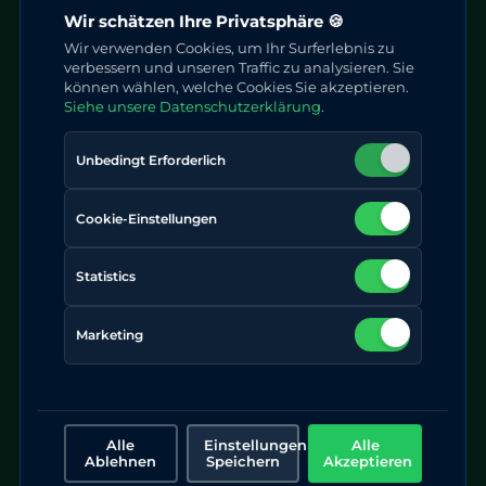
Kompensieren Sie Ihre CO₂-Emissionen und
Wir schätzen Ihre Privatsphäre 🍪
leisten Sie einen persönlichen Beitrag mit
Wir verwenden Cookies, um Ihr Surferlebnis zu
verifizierter Baumpflanzung in Deutschland.
verbessern und unseren Traffic zu analysieren. Sie
können wählen, welche Cookies Sie akzeptieren.
Siehe unsere Datenschutzerklärung
.
Unbedingt Erforderlich
Scout
5 Bäume - 25 €
Cookie-Einstellungen
Statistics
Pflanzung in Deutschland
Geo-Koordinaten
Marketing
Geschützt und eingezäunt
5+ Jahre Pflege
CO₂ Ausgleich 100 kg / J
Alle
Einstellungen
Alle
Ablehnen
Speichern
Akzeptieren