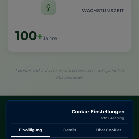
WACHSTUMSZEIT
100
+
Jahre
* Basierend auf Durchschnittswerten europäischer
Mischwälder
Bäume pflanzen
Cookie-Einstellungen
Earth Greening
für Privatpersonen
Einwilligung
Details
Über Cookies